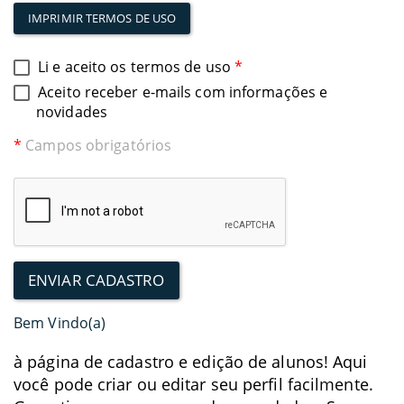
de uso pode resultar em medidas disciplinares,
IMPRIMIR TERMOS DE USO
incluindo a suspensão ou cancelamento da conta.
Li e aceito os termos de uso
*
Ao continuar utilizando nossos serviços, você
Aceito receber e-mails com informações e
aceita integralmente os termos aqui
novidades
estabelecidos.
*
Campos obrigatórios
Bem Vindo(a)
à página de cadastro e edição de alunos! Aqui
você pode criar ou editar seu perfil facilmente.