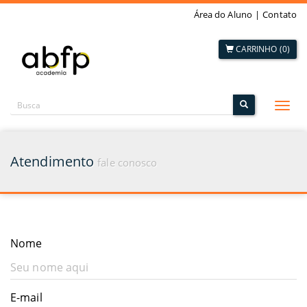
Área do Aluno
|
Contato
CARRINHO (0)
Alte
nave
Atendimento
fale conosco
Nome
E-mail